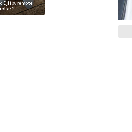
o Dji fpv remote
roller 3