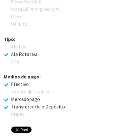
SenseFly eBee
Insta360 Antigravity A1
Otro
DJI Lito
Tipo:
Ala Fija
Ala Rotativa
FPV
Medios de pago:
Efectivo
Tarjeta de Credito
Mercadopago
Transferencia o Depósito
Cripto