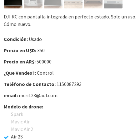
DJI RC con pantalla integrada en perfecto estado. Solo un uso.
Cómo nuevo.
Condición:
Usado
Precio en U$D:
350
Precio en AR$:
500000
¿Que Vendes?:
Control
Teléfono de Contacto:
1150087293
email:
mcri123@aol.com
Modelo de drone:
Spark
Mavic Air
Mavic Air 2
Air 2S