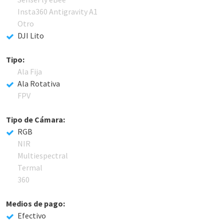
Insta360 Antigravity A1
Otro
DJI Lito
Tipo:
Ala Fija
Ala Rotativa
FPV
Tipo de Cámara:
RGB
NIR
Multiespectral
Termal
360
Medios de pago:
Efectivo