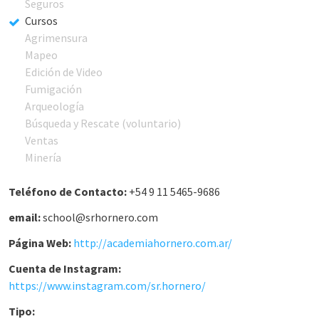
Seguros
Cursos
Agrimensura
Mapeo
Edición de Video
Fumigación
Arqueología
Búsqueda y Rescate (voluntario)
Ventas
Minería
Teléfono de Contacto:
+54 9 11 5465-9686
email:
school@srhornero.com
Página Web:
http://academiahornero.com.ar/
Cuenta de Instagram:
https://www.instagram.com/sr.hornero/
Tipo: