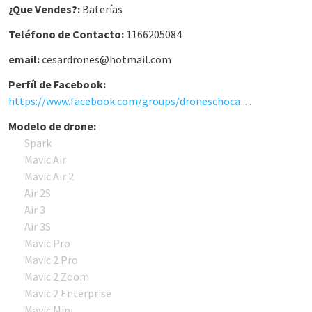
¿Que Vendes?:
Baterías
Teléfono de Contacto:
1166205084
email:
cesardrones@hotmail.com
Perfíl de Facebook:
https://www.facebook.com/groups/droneschocadosargentina
Modelo de drone:
Spark
Mavic Air
Mavic Air 2
Air 2S
Air 3
Air 3S
Mavic Pro
Mavic 2 Pro
Mavic 2 Zoom
Mavic 2 Enterprise
Mavic Mini