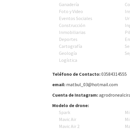
Ganadería
Co
Foto y Video
In
Eventos Sociales
Ur
Construcción
In
Inmobiliarias
Pi
Deportes
En
Cartografía
Se
Geología
Se
Logística
Teléfono de Contacto:
03584314555
email:
matbul_03@hotmail.com
Cuenta de Instagram:
agrodronealcir
Modelo de drone:
Spark
Mi
Mavic Air
Mi
Mavic Air 2
Ma