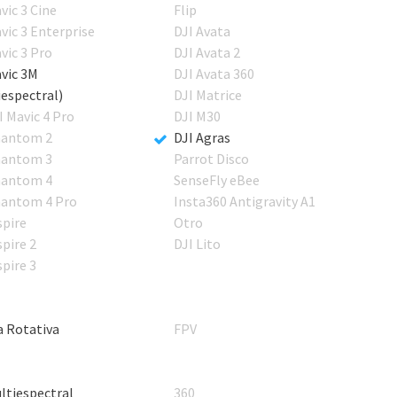
vic 3 Cine
Flip
vic 3 Enterprise
DJI Avata
vic 3 Pro
DJI Avata 2
vic 3M
DJI Avata 360
iespectral)
DJI Matrice
I Mavic 4 Pro
DJI M30
antom 2
DJI Agras
antom 3
Parrot Disco
antom 4
SenseFly eBee
antom 4 Pro
Insta360 Antigravity A1
spire
Otro
spire 2
DJI Lito
spire 3
a Rotativa
FPV
ltiespectral
360