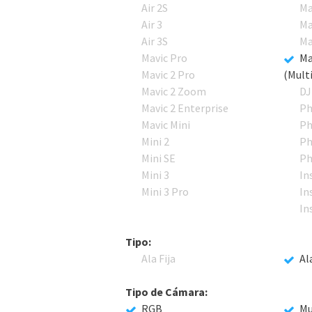
Air 2S
Ma
Air 3
Ma
Air 3S
Ma
Mavic Pro
Ma
Mavic 2 Pro
(Mult
Mavic 2 Zoom
DJ
Mavic 2 Enterprise
Ph
Mavic Mini
Ph
Mini 2
Ph
Mini SE
Ph
Mini 3
In
Mini 3 Pro
In
In
Tipo:
Ala Fija
Al
Tipo de Cámara:
RGB
Mu