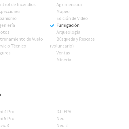
ntrol de Incendios
Agrimensura
specciones
Mapeo
banismo
Edición de Video
geniería
Fumigación
lotos
Arqueología
trenamiento de Vuelo
Búsqueda y Rescate
rvicio Técnico
(voluntario)
guros
Ventas
Minería
a
ni 4 Pro
DJI FPV
ni 5 Pro
Neo
vic 3
Neo 2