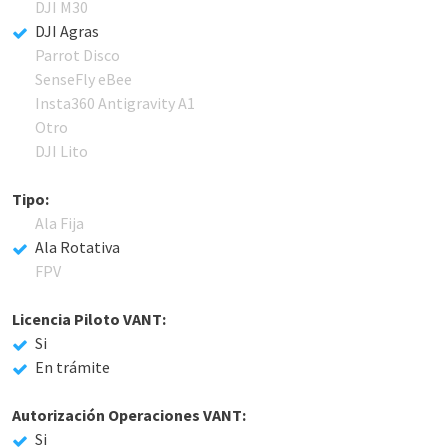
DJI M30
DJI Agras
Parrot Disco
SenseFly eBee
Insta360 Antigravity A1
Otro
DJI Lito
Tipo:
Ala Fija
Ala Rotativa
FPV
Licencia Piloto VANT:
Si
En trámite
Autorización Operaciones VANT:
Si