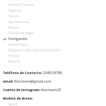
Servicio Técnico
Seguros
Cursos
Agrimensura
Mapeo
Edición de Video
Fumigación
Arqueología
Búsqueda y Rescate (voluntario)
Ventas
Minería
Teléfono de Contacto:
2345519708
email:
Nutrisiem@gmail.com
Cuenta de Instagram:
Nutrisiem25
Modelo de drone:
Spark