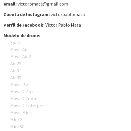
email:
victorpmata@gmail.com
Cuenta de Instagram:
victorpablomata
Perfíl de Facebook:
Victor Pablo Mata
Modelo de drone:
Spark
Mavic Air
Mavic Air 2
Air 2S
Air 3
Air 3S
Mavic Pro
Mavic 2 Pro
Mavic 2 Zoom
Mavic 2 Enterprise
Mavic Mini
Mini 2
Mini SE