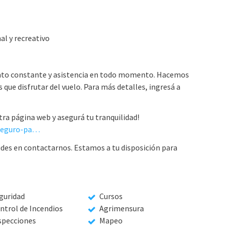
al y recreativo
nto constante y asistencia en todo momento. Hacemos
 que disfrutar del vuelo. Para más detalles, ingresá a
ra página web y asegurá tu tranquilidad!
https://www.aseguratumundo.com.ar/seguro-para-drones#cobertura
udes en contactarnos. Estamos a tu disposición para
guridad
Cursos
ntrol de Incendios
Agrimensura
specciones
Mapeo