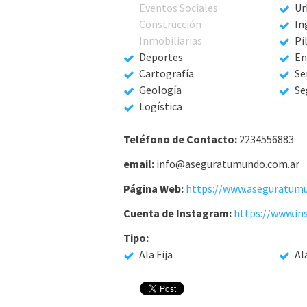
Eventos Sociales
Ur
Construcción
In
Inmobiliarias
Pi
Deportes
En
Cartografía
Se
Geología
Se
Logística
Teléfono de Contacto:
2234556883
email:
info@aseguratumundo.com.ar
Página Web:
Cuenta de Instagram:
Tipo:
Ala Fija
Al