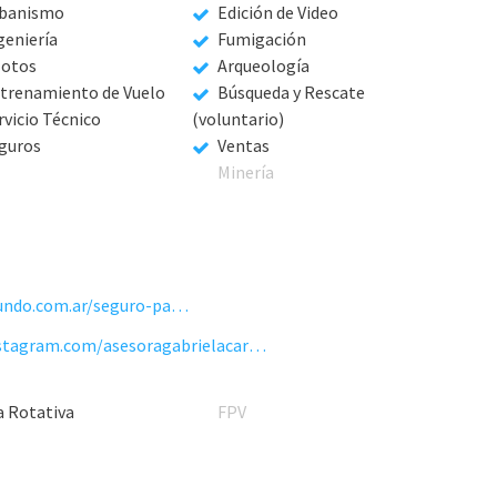
banismo
Edición de Video
geniería
Fumigación
lotos
Arqueología
trenamiento de Vuelo
Búsqueda y Rescate
rvicio Técnico
(voluntario)
guros
Ventas
Minería
https://www.aseguratumundo.com.ar/seguro-para-drones
https://www.instagram.com/asesoragabrielacarrizo/
a Rotativa
FPV