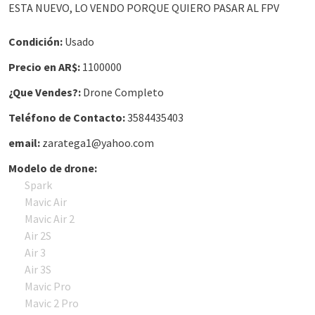
ESTA NUEVO, LO VENDO PORQUE QUIERO PASAR AL FPV
Condición:
Usado
Precio en AR$:
1100000
¿Que Vendes?:
Drone Completo
Teléfono de Contacto:
3584435403
email:
zaratega1@yahoo.com
Modelo de drone:
Spark
Mavic Air
Mavic Air 2
Air 2S
Air 3
Air 3S
Mavic Pro
Mavic 2 Pro