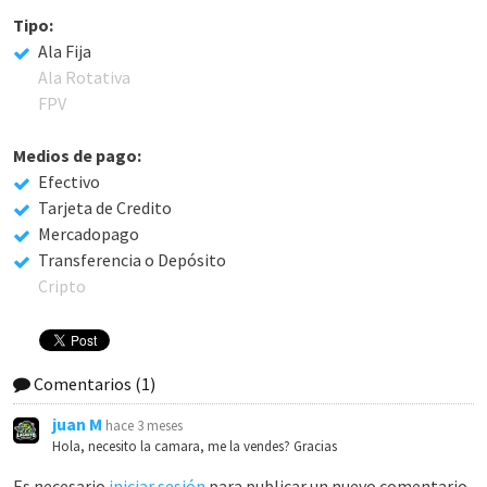
Tipo:
Ala Fija
Ala Rotativa
FPV
Medios de pago:
Efectivo
Tarjeta de Credito
Mercadopago
Transferencia o Depósito
Cripto
Comentarios
(1)
juan M
hace 3 meses
Hola, necesito la camara, me la vendes? Gracias
Es necesario
iniciar sesión
para publicar un nuevo comentario.