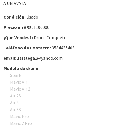
A UN AVATA
Condición:
Usado
Precio en AR$:
1100000
¿Que Vendes?:
Drone Completo
Teléfono de Contacto:
3584435403
email:
zaratega1@yahoo.com
Modelo de drone:
Spark
Mavic Air
Mavic Air 2
Air 2S
Air 3
Air 3S
Mavic Pro
Mavic 2 Pro