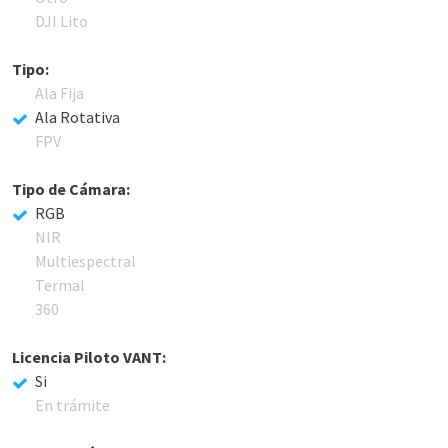
DJI Lito
Tipo:
Ala Fija
Ala Rotativa
FPV
Tipo de Cámara:
RGB
NIR
Multiespectral
Termal
360
Licencia Piloto VANT:
Si
En trámite