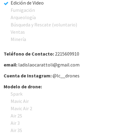
Edición de Video
Fumigación
Arqueología
Búsqueda y Rescate (voluntario)
Ventas
Minería
Teléfono de Contacto:
2215609910
email:
ladislaocarattoli@gmail.com
Cuenta de Instagram:
@lc__drones
Modelo de drone:
Spark
Mavic Air
Mavic Air 2
Air 2S
Air 3
Air 3S