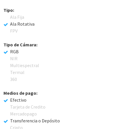
Tipo:
Ala Fija
Ala Rotativa
FPV
Tipo de Cámara:
RGB
NIR
Multiespectral
Termal
360
Medios de pago:
Efectivo
Tarjeta de Credito
Mercadopago
Transferencia o Depósito
Cripto