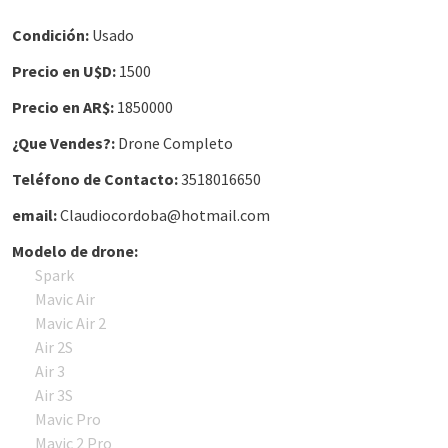
Condición:
Usado
Precio en U$D:
1500
Precio en AR$:
1850000
¿Que Vendes?:
Drone Completo
Teléfono de Contacto:
3518016650
email:
Claudiocordoba@hotmail.com
Modelo de drone:
Spark
Mavic Air
Mavic Air 2
Air 2S
Air 3
Air 3S
Mavic Pro
Mavic 2 Pro