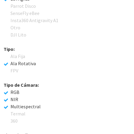
Parrot Disco
SenseFly eBee
Insta360 Antigravity A1
Otro
DJI Lito
Tipo:
Ala Fija
Ala Rotativa
FPV
Tipo de Cámara:
RGB
NIR
Multiespectral
Termal
360