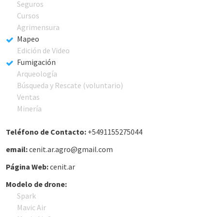
Seguros
Cursos
Agrimensura
Mapeo
Edición de Video
Fumigación
Arqueología
Búsqueda y Rescate (voluntario)
Ventas
Minería
Teléfono de Contacto:
+5491155275044
email:
cenit.ar.agro@gmail.com
Página Web:
cenit.ar
Modelo de drone:
Spark
Mavic Air