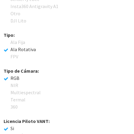
Insta360 Antigravity A1
Otro
DJI Lito
Tipo:
Ala Fija
Ala Rotativa
FPV
Tipo de Cámara:
RGB
NIR
Multiespectral
Termal
360
Licencia Piloto VANT:
Si