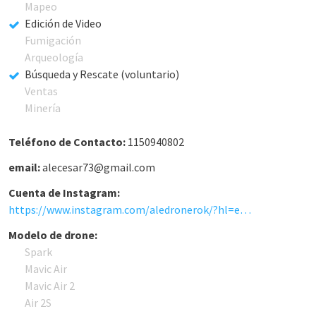
Mapeo
Edición de Video
Fumigación
Arqueología
Búsqueda y Rescate (voluntario)
Ventas
Minería
Teléfono de Contacto:
1150940802
email:
alecesar73@gmail.com
Cuenta de Instagram:
https://www.instagram.com/aledronerok/?hl=es-la
Modelo de drone:
Spark
Mavic Air
Mavic Air 2
Air 2S