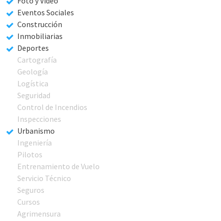
Foto y Video
Eventos Sociales
Construcción
Inmobiliarias
Deportes
Cartografía
Geología
Logística
Seguridad
Control de Incendios
Inspecciones
Urbanismo
Ingeniería
Pilotos
Entrenamiento de Vuelo
Servicio Técnico
Seguros
Cursos
Agrimensura