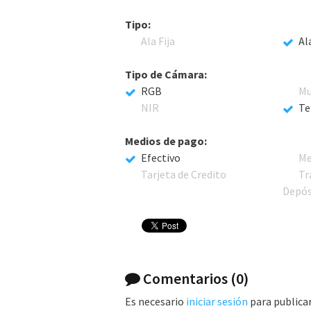
Tipo:
Ala Fija
Al
Tipo de Cámara:
RGB
Mu
NIR
Te
Medios de pago:
Efectivo
Me
Tarjeta de Credito
Tr
Depós
Comentarios
(0)
Es necesario
iniciar sesión
para publica