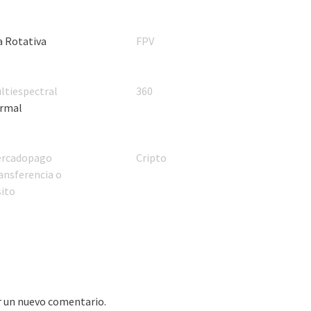
a Rotativa
FPV
ltiespectral
360
rmal
rcadopago
Cripto
ansferencia o
ito
r un nuevo comentario.