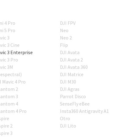
ni 4 Pro
DJI FPV
ni 5 Pro
Neo
vic 3
Neo 2
vic 3 Cine
Flip
vic 3 Enterprise
DJI Avata
vic 3 Pro
DJI Avata 2
vic 3M
DJI Avata 360
iespectral)
DJI Matrice
I Mavic 4 Pro
DJI M30
antom 2
DJI Agras
antom 3
Parrot Disco
antom 4
SenseFly eBee
antom 4 Pro
Insta360 Antigravity A1
spire
Otro
spire 2
DJI Lito
spire 3