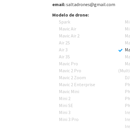
email:
saltadrones@gmail.com
Modelo de drone:
Spark
Mi
Mavic Air
Mi
Mavic Air 2
Ma
Air 2S
Ma
Air 3
Ma
Air 3S
Ma
Mavic Pro
Ma
Mavic 2 Pro
(Mult
Mavic 2 Zoom
DJ
Mavic 2 Enterprise
Ph
Mavic Mini
Ph
Mini 2
Ph
Mini SE
Ph
Mini 3
In
Mini 3 Pro
In
In