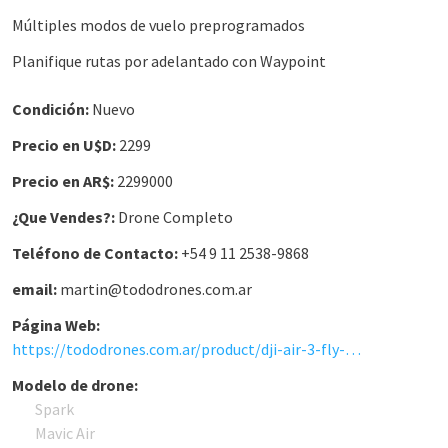
Múltiples modos de vuelo preprogramados
Planifique rutas por adelantado con Waypoint
Condición:
Nuevo
Precio en U$D:
2299
Precio en AR$:
2299000
¿Que Vendes?:
Drone Completo
Teléfono de Contacto:
+54 9 11 2538-9868
email:
martin@tododrones.com.ar
Página Web:
https://tododrones.com.ar/product/dji-air-3-fly-more-combo-rc/
Modelo de drone:
Spark
Mavic Air