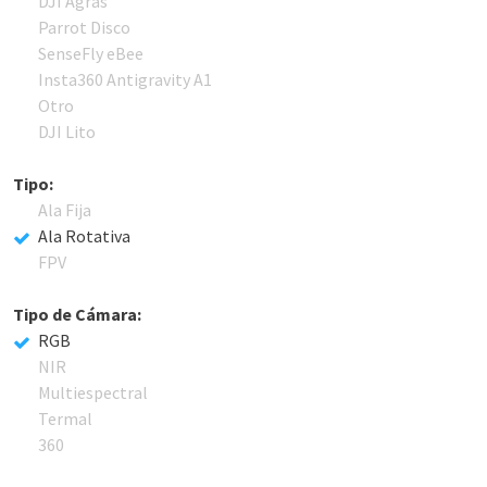
DJI Agras
Parrot Disco
SenseFly eBee
Insta360 Antigravity A1
Otro
DJI Lito
Tipo:
Ala Fija
Ala Rotativa
FPV
Tipo de Cámara:
RGB
NIR
Multiespectral
Termal
360