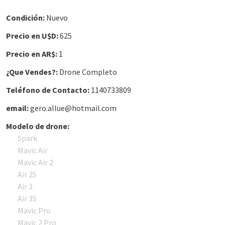
Condición:
Nuevo
Precio en U$D:
625
Precio en AR$:
1
¿Que Vendes?:
Drone Completo
Teléfono de Contacto:
1140733809
email:
gero.allue@hotmail.com
Modelo de drone:
Spark
Mavic Air
Mavic Air 2
Air 2S
Air 3
Air 3S
Mavic Pro
Mavic 2 Pro