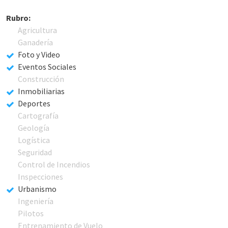
Rubro:
Agricultura
Ganadería
Foto y Video
Eventos Sociales
Construcción
Inmobiliarias
Deportes
Cartografía
Geología
Logística
Seguridad
Control de Incendios
Inspecciones
Urbanismo
Ingeniería
Pilotos
Entrenamiento de Vuelo