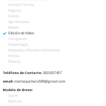
Servicio Técnico
Seguros
Cursos
Agrimensura
Mapeo
Edición de Video
Fumigación
Arqueología
Búsqueda y Rescate (voluntario)
Ventas
Minería
Teléfono de Contacto:
3815057457
email:
matiaspacheco589@gmail.com
Modelo de drone:
Spark
Mavic Air