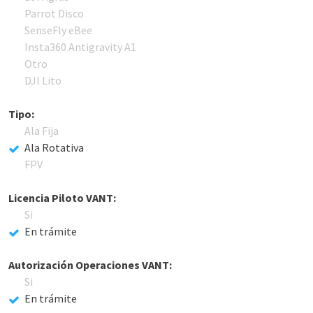
Parrot Disco
SenseFly eBee
Insta360 Antigravity A1
Otro
DJI Lito
Tipo:
Ala Fija
Ala Rotativa
FPV
Licencia Piloto VANT:
Si
En trámite
Autorización Operaciones VANT:
Si
En trámite