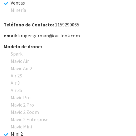
Ventas
Minería
Teléfono de Contacto:
1159290065
email:
kruger.german@outlook.com
Modelo de drone:
Spark
Mavic Air
Mavic Air 2
Air 2S
Air 3
Air 3S
Mavic Pro
Mavic 2 Pro
Mavic 2 Zoom
Mavic 2 Enterprise
Mavic Mini
Mini 2