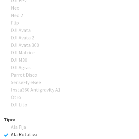
DJI FPV
Neo
Neo 2
Flip
DJI Avata
DJI Avata 2
DJI Avata 360
DJI Matrice
DJI M30
DJI Agras
Parrot Disco
SenseFly eBee
Insta360 Antigravity A1
Otro
DJI Lito
Tipo:
Ala Fija
Ala Rotativa