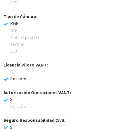
FPV
Tipo de Cámara:
RGB
NIR
Multiespectral
Termal
360
Licencia Piloto VANT:
Si
En trámite
Autorización Operaciones VANT:
Si
En trámite
Seguro Responsabilidad Civil:
Si