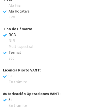
Ala Fija
Ala Rotativa
FPV
Tipo de Cámara:
RGB
NIR
Multiespectral
Termal
360
Licencia Piloto VANT:
Si
En trámite
Autorización Operaciones VANT:
Si
En trámite