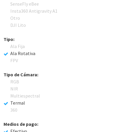
SenseFly eBee
Insta360 Antigravity A1
Otro
DJI Lito
Tipo:
Ala Fija
Ala Rotativa
FPV
Tipo de Cámara:
RGB
NIR
Multiespectral
Termal
360
Medios de pago:
Efectivo