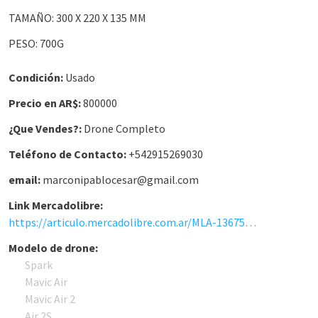
TAMAÑO: 300 X 220 X 135 MM
PESO: 700G
Condición:
Usado
Precio en AR$:
800000
¿Que Vendes?:
Drone Completo
Teléfono de Contacto:
+542915269030
email:
marconipablocesar@gmail.com
Link Mercadolibre:
https://articulo.mercadolibre.com.ar/MLA-1367550618-drone-anafi-parrot-thermal-_JM
Modelo de drone:
Spark
Mavic Air
Mavic Air 2
Air 2S