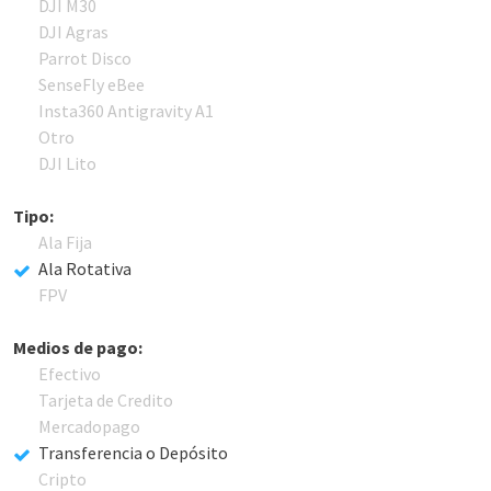
DJI M30
DJI Agras
Parrot Disco
SenseFly eBee
Insta360 Antigravity A1
Otro
DJI Lito
Tipo:
Ala Fija
Ala Rotativa
FPV
Medios de pago:
Efectivo
Tarjeta de Credito
Mercadopago
Transferencia o Depósito
Cripto