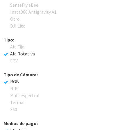
SenseFly eBee
Insta360 Antigravity A1
Otro
DJI Lito
Tipo:
Ala Fija
Ala Rotativa
FPV
Tipo de Cámara:
RGB
NIR
Multiespectral
Termal
360
Medios de pago: