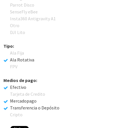
Parrot Disco
SenseFly eBee
Insta360 Antigravity A1
Otro
DJI Lito
Tipo:
Ala Fija
Ala Rotativa
FPV
Medios de pago:
Efectivo
Tarjeta de Credito
Mercadopago
Transferencia o Depósito
Cripto