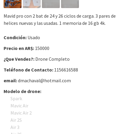
Mavid pro con 2 bat de 24 y 26 ciclos de carga. 3 pares de
helices nuevas y las usadas. 1 memoria de 16 gb 4k.
Condición:
Usado
Precio en AR$:
150000
¿Que Vendes?:
Drone Completo
Teléfono de Contacto:
1156616588
email:
dmachaval@hotmail.com
Modelo de drone:
Spark
Mavic Air
Mavic Air 2
Air 2S
Air 3