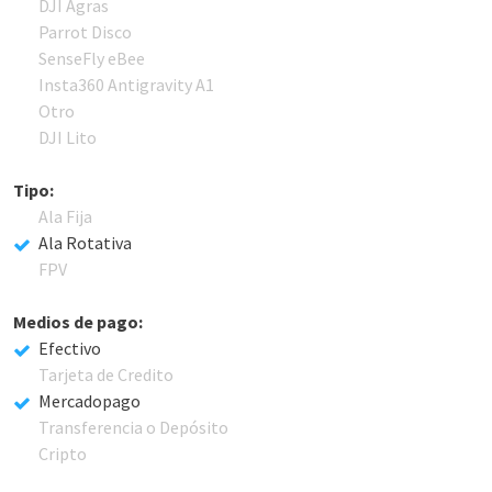
DJI Agras
Parrot Disco
SenseFly eBee
Insta360 Antigravity A1
Otro
DJI Lito
Tipo:
Ala Fija
Ala Rotativa
FPV
Medios de pago:
Efectivo
Tarjeta de Credito
Mercadopago
Transferencia o Depósito
Cripto