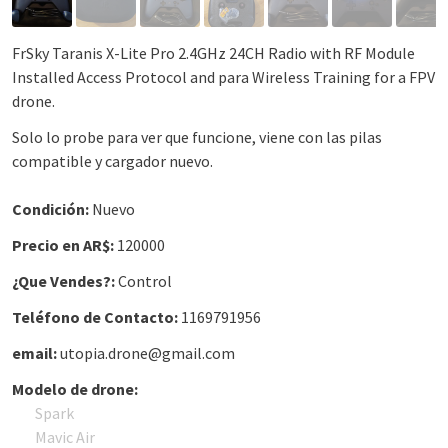
FrSky Taranis X-Lite Pro 2.4GHz 24CH Radio with RF Module
Installed Access Protocol and para Wireless Training for a FPV
drone.
Solo lo probe para ver que funcione, viene con las pilas
compatible y cargador nuevo.
Condición:
Nuevo
Precio en AR$:
120000
¿Que Vendes?:
Control
Teléfono de Contacto:
1169791956
email:
utopia.drone@gmail.com
Modelo de drone:
Spark
Mavic Air