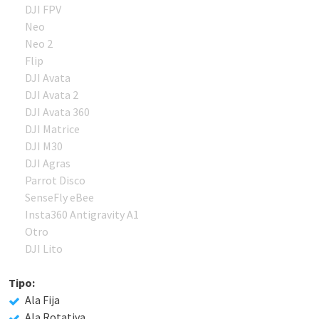
DJI FPV
Neo
Neo 2
Flip
DJI Avata
DJI Avata 2
DJI Avata 360
DJI Matrice
DJI M30
DJI Agras
Parrot Disco
SenseFly eBee
Insta360 Antigravity A1
Otro
DJI Lito
Tipo:
Ala Fija
Ala Rotativa