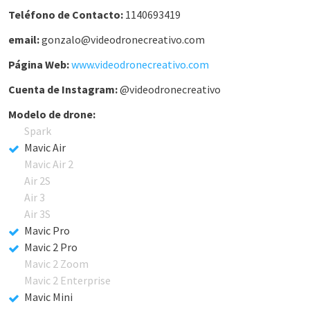
Teléfono de Contacto:
1140693419
email:
gonzalo@videodronecreativo.com
Página Web:
www.videodronecreativo.com
Cuenta de Instagram:
@videodronecreativo
Modelo de drone:
Spark
Mavic Air
Mavic Air 2
Air 2S
Air 3
Air 3S
Mavic Pro
Mavic 2 Pro
Mavic 2 Zoom
Mavic 2 Enterprise
Mavic Mini