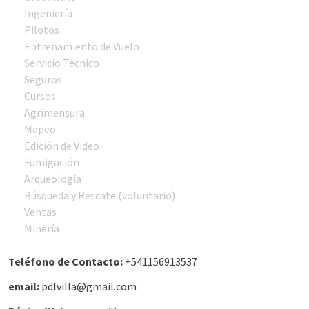
Ingeniería
Pilotos
Entrenamiento de Vuelo
Servicio Técnico
Seguros
Cursos
Agrimensura
Mapeo
Edición de Video
Fumigación
Arqueología
Búsqueda y Rescate (voluntario)
Ventas
Minería
Teléfono de Contacto:
+541156913537
email:
pdlvilla@gmail.com