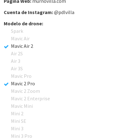
Página Web:
murnovilla.com
Cuenta de Instagram:
@pdlvilla
Modelo de drone:
Spark
Mavic Air
Mavic Air 2
Air 2S
Air 3
Air 3S
Mavic Pro
Mavic 2 Pro
Mavic 2 Zoom
Mavic 2 Enterprise
Mavic Mini
Mini 2
Mini SE
Mini 3
Mini 3 Pro