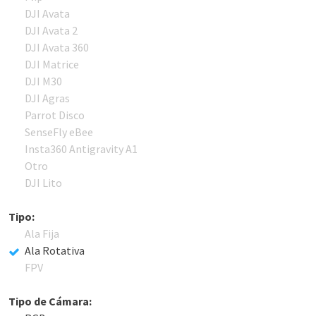
DJI Avata
DJI Avata 2
DJI Avata 360
DJI Matrice
DJI M30
DJI Agras
Parrot Disco
SenseFly eBee
Insta360 Antigravity A1
Otro
DJI Lito
Tipo:
Ala Fija
Ala Rotativa
FPV
Tipo de Cámara: