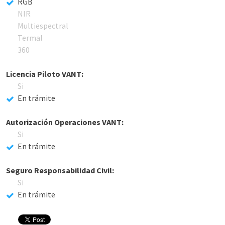
RGB
NIR
Multiespectral
Termal
360
Licencia Piloto VANT:
Si
En trámite
Autorización Operaciones VANT:
Si
En trámite
Seguro Responsabilidad Civil:
Si
En trámite