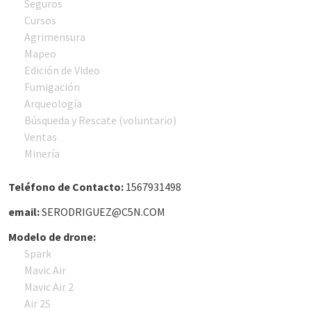
Seguros
Cursos
Agrimensura
Mapeo
Edición de Video
Fumigación
Arqueología
Búsqueda y Rescate (voluntario)
Ventas
Minería
Teléfono de Contacto:
1567931498
email:
SERODRIGUEZ@C5N.COM
Modelo de drone:
Spark
Mavic Air
Mavic Air 2
Air 2S