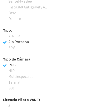
SenseFly eBee
Insta360 Antigravity A1
Otro
DJI Lito
Tipo:
Ala Fija
Ala Rotativa
FPV
Tipo de Cámara:
RGB
NIR
Multiespectral
Termal
360
Licencia Piloto VANT:
Si