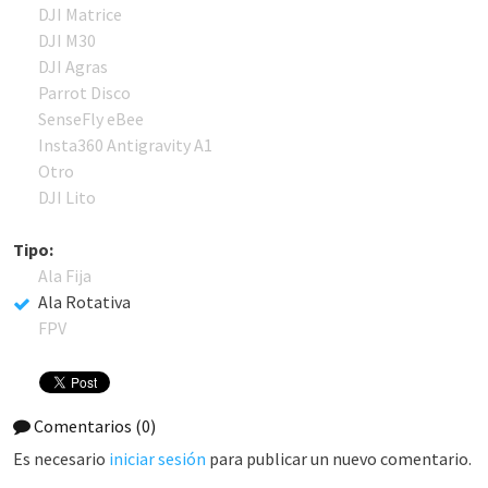
DJI Matrice
DJI M30
DJI Agras
Parrot Disco
SenseFly eBee
Insta360 Antigravity A1
Otro
DJI Lito
Tipo:
Ala Fija
Ala Rotativa
FPV
Comentarios
(0)
Es necesario
iniciar sesión
para publicar un nuevo comentario.