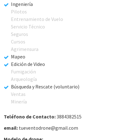
Ingeniería
Pilotos
Entrenamiento de Vuelo
Servicio Técnico
Seguros
Cursos
Agrimensura
Mapeo
Edición de Video
Fumigación
Arqueología
Búsqueda y Rescate (voluntario)
Ventas
Minería
Teléfono de Contacto:
3884382515
email:
tueventodrone@gmail.com
Modelo de drone: