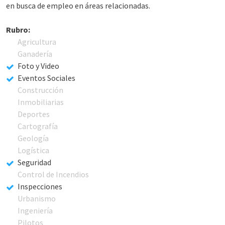
en busca de empleo en áreas relacionadas.
Rubro:
Agricultura
Ganadería
Foto y Video
Eventos Sociales
Construcción
Inmobiliarias
Deportes
Cartografía
Geología
Logística
Seguridad
Control de Incendios
Inspecciones
Urbanismo
Ingeniería
Pilotos