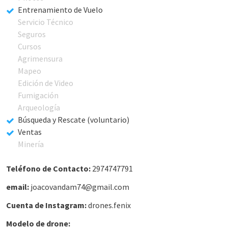
Entrenamiento de Vuelo
Servicio Técnico
Seguros
Cursos
Agrimensura
Mapeo
Edición de Video
Fumigación
Arqueología
Búsqueda y Rescate (voluntario)
Ventas
Minería
Teléfono de Contacto:
2974747791
email:
joacovandam74@gmail.com
Cuenta de Instagram:
drones.fenix
Modelo de drone: