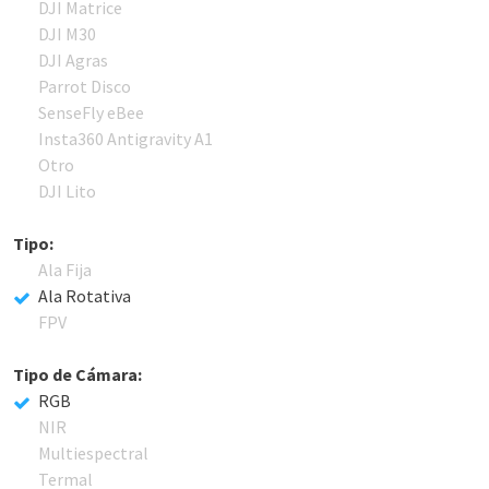
DJI Matrice
DJI M30
DJI Agras
Parrot Disco
SenseFly eBee
Insta360 Antigravity A1
Otro
DJI Lito
Tipo:
Ala Fija
Ala Rotativa
FPV
Tipo de Cámara:
RGB
NIR
Multiespectral
Termal